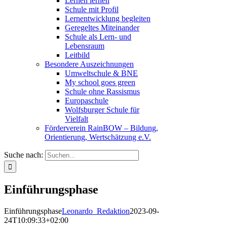
Lernen lernen
Schule mit Profil
Lernentwicklung begleiten
Geregeltes Miteinander
Schule als Lern- und
Lebensraum
Leitbild
Besondere Auszeichnungen
Umweltschule & BNE
My school goes green
Schule ohne Rassismus
Europaschule
Wolfsburger Schule für
Vielfalt
Förderverein RainBOW – Bildung,
Orientierung, Wertschätzung e.V.
Suche nach:
Einführungsphase
Einführungsphase
Leonardo_Redaktion
2023-09-
24T10:09:33+02:00