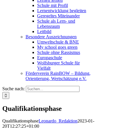
Lernen lernen
Schule mit Profil
Lernentwicklung begleiten
Geregeltes Miteinander
Schule als Lern- und
Lebensraum
Leitbild
Besondere Auszeichnungen
Umweltschule & BNE
My school goes green
Schule ohne Rassismus
Europaschule
Wolfsburger Schule für
Vielfalt
Förderverein RainBOW – Bildung,
Orientierung, Wertschätzung e.V.
Suche nach:
Qualifikationsphase
Qualifikationsphase
Leonardo_Redaktion
2023-01-
20T12:27:25+01:00