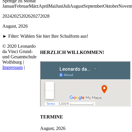
Springe zu Monat
Januar
Februar
März
April
Mai
Juni
Juli
August
September
Oktober
Novem
2024
2025
2026
2027
2028
August, 2026
► Filter: Wählen Sie hier Ihre Schulform aus!
© 2020 Leonardo
da Vinci Grund-
HERZLICH WILLKOMMEN!
und Gesamtschule
Wolfsburg |
Impressum
|
TERMINE
August, 2026