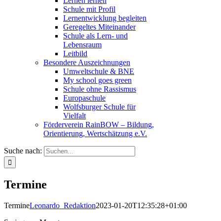
Lernen lernen
Schule mit Profil
Lernentwicklung begleiten
Geregeltes Miteinander
Schule als Lern- und
Lebensraum
Leitbild
Besondere Auszeichnungen
Umweltschule & BNE
My school goes green
Schule ohne Rassismus
Europaschule
Wolfsburger Schule für
Vielfalt
Förderverein RainBOW – Bildung,
Orientierung, Wertschätzung e.V.
Suche nach:
Termine
Termine
Leonardo_Redaktion
2023-01-20T12:35:28+01:00