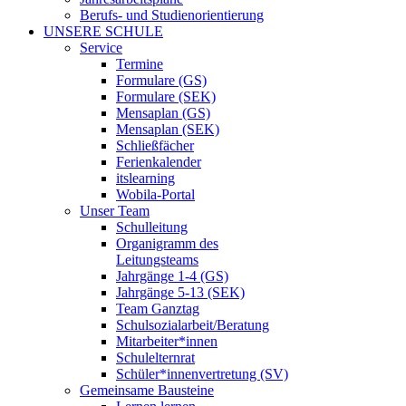
Berufs- und Studienorientierung
UNSERE SCHULE
Service
Termine
Formulare (GS)
Formulare (SEK)
Mensaplan (GS)
Mensaplan (SEK)
Schließfächer
Ferienkalender
itslearning
Wobila-Portal
Unser Team
Schulleitung
Organigramm des
Leitungsteams
Jahrgänge 1-4 (GS)
Jahrgänge 5-13 (SEK)
Team Ganztag
Schulsozialarbeit/Beratung
Mitarbeiter*innen
Schulelternrat
Schüler*innenvertretung (SV)
Gemeinsame Bausteine