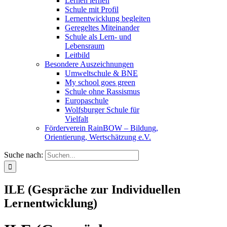
Lernen lernen
Schule mit Profil
Lernentwicklung begleiten
Geregeltes Miteinander
Schule als Lern- und
Lebensraum
Leitbild
Besondere Auszeichnungen
Umweltschule & BNE
My school goes green
Schule ohne Rassismus
Europaschule
Wolfsburger Schule für
Vielfalt
Förderverein RainBOW – Bildung,
Orientierung, Wertschätzung e.V.
Suche nach:
ILE (Gespräche zur Individuellen
Lernentwicklung)