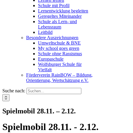
Lernen lernen
Schule mit Profil
Lernentwicklung begleiten
Geregeltes Miteinander
Schule als Lern- und
Lebensraum
Leitbild
Besondere Auszeichnungen
Umweltschule & BNE
My school goes green
Schule ohne Rassismus
Europaschule
Wolfsburger Schule für
Vielfalt
Förderverein RainBOW – Bildung,
Orientierung, Wertschätzung e.V.
Suche nach:
Spielmobil 28.11. – 2.12.
Spielmobil 28.11. - 2.12.