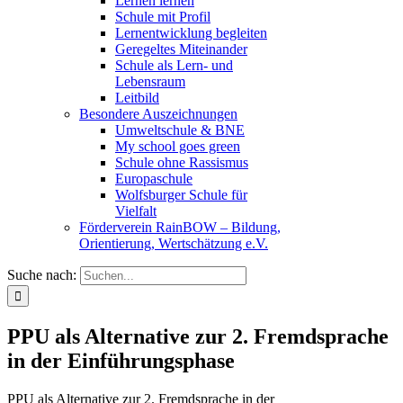
Lernen lernen
Schule mit Profil
Lernentwicklung begleiten
Geregeltes Miteinander
Schule als Lern- und
Lebensraum
Leitbild
Besondere Auszeichnungen
Umweltschule & BNE
My school goes green
Schule ohne Rassismus
Europaschule
Wolfsburger Schule für
Vielfalt
Förderverein RainBOW – Bildung,
Orientierung, Wertschätzung e.V.
Suche nach:
PPU als Alternative zur 2. Fremdsprache
in der Einführungsphase
PPU als Alternative zur 2. Fremdsprache in der