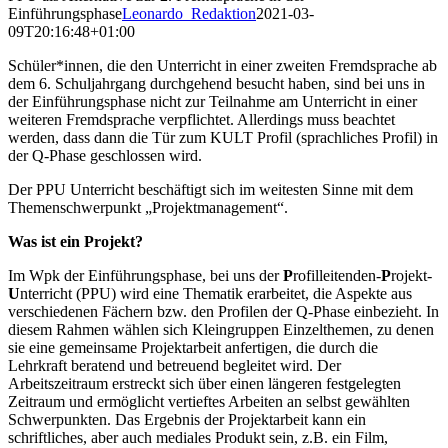
Einführungsphase
Leonardo_Redaktion
2021-03-
09T20:16:48+01:00
Schüler*innen, die den Unterricht in einer zweiten Fremdsprache ab
dem 6. Schuljahrgang durchgehend besucht haben, sind bei uns in
der Einführungsphase nicht zur Teilnahme am Unterricht in einer
weiteren Fremdsprache verpflichtet. Allerdings muss beachtet
werden, dass dann die Tür zum KULT Profil (sprachliches Profil) in
der Q-Phase geschlossen wird.
Der PPU Unterricht beschäftigt sich im weitesten Sinne mit dem
Themenschwerpunkt „Projektmanagement“.
Was ist ein Projekt?
Im Wpk der Einführungsphase, bei uns der
P
rofilleitenden-
P
rojekt-
U
nterricht (PPU) wird eine Thematik erarbeitet, die Aspekte aus
verschiedenen Fächern bzw. den Profilen der Q-Phase einbezieht. In
diesem Rahmen wählen sich Kleingruppen Einzelthemen, zu denen
sie eine gemeinsame Projektarbeit anfertigen, die durch die
Lehrkraft beratend und betreuend begleitet wird. Der
Arbeitszeitraum erstreckt sich über einen längeren festgelegten
Zeitraum und ermöglicht vertieftes Arbeiten an selbst gewählten
Schwerpunkten. Das Ergebnis der Projektarbeit kann ein
schriftliches, aber auch mediales Produkt sein, z.B. ein Film,