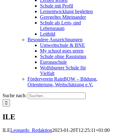
Lernen lernen
Schule mit Profil
Lernentwicklung begleiten
Geregeltes Miteinander
Schule als Lern- und
Lebensraum
Leitbild
Besondere Auszeichnungen
Umweltschule & BNE
My school goes green
Schule ohne Rassismus
Europaschule
Wolfsburger Schule für
Vielfalt
Förderverein RainBOW – Bildung,
Orientierung, Wertschätzung e.V.
Suche nach:
ILE
ILE
Leonardo_Redaktion
2023-01-20T12:25:11+01:00