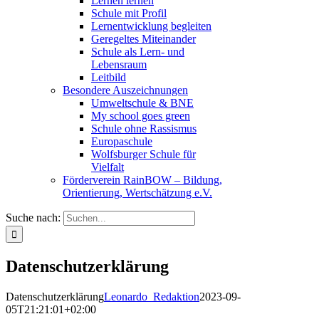
Lernen lernen
Schule mit Profil
Lernentwicklung begleiten
Geregeltes Miteinander
Schule als Lern- und
Lebensraum
Leitbild
Besondere Auszeichnungen
Umweltschule & BNE
My school goes green
Schule ohne Rassismus
Europaschule
Wolfsburger Schule für
Vielfalt
Förderverein RainBOW – Bildung,
Orientierung, Wertschätzung e.V.
Suche nach:
Datenschutzerklärung
Datenschutzerklärung
Leonardo_Redaktion
2023-09-
05T21:21:01+02:00