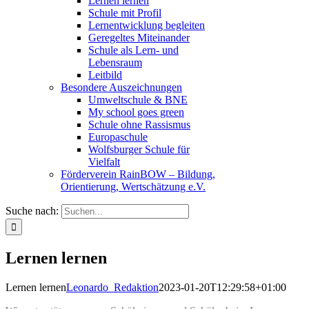
Lernen lernen
Schule mit Profil
Lernentwicklung begleiten
Geregeltes Miteinander
Schule als Lern- und
Lebensraum
Leitbild
Besondere Auszeichnungen
Umweltschule & BNE
My school goes green
Schule ohne Rassismus
Europaschule
Wolfsburger Schule für
Vielfalt
Förderverein RainBOW – Bildung,
Orientierung, Wertschätzung e.V.
Suche nach:
Lernen lernen
Lernen lernen
Leonardo_Redaktion
2023-01-20T12:29:58+01:00