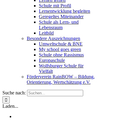
Lernen lernen
Schule mit Profil
Lernentwicklung begleiten
Geregeltes Miteinander
Schule als Lern- und
Lebensraum
Leitbild
Besondere Auszeichnungen
Umweltschule & BNE
My school goes green
Schule ohne Rassismus
Europaschule
Wolfsburger Schule für
Vielfalt
Förderverein RainBOW – Bildung,
Orientierung, Wertschätzung e.V.
Suche nach:
Laden...