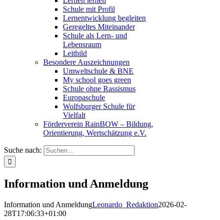
Lernen lernen
Schule mit Profil
Lernentwicklung begleiten
Geregeltes Miteinander
Schule als Lern- und
Lebensraum
Leitbild
Besondere Auszeichnungen
Umweltschule & BNE
My school goes green
Schule ohne Rassismus
Europaschule
Wolfsburger Schule für
Vielfalt
Förderverein RainBOW – Bildung,
Orientierung, Wertschätzung e.V.
Suche nach:
Information und Anmeldung
Information und Anmeldung
Leonardo_Redaktion
2026-02-
28T17:06:33+01:00