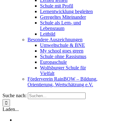
Lernen lernen
Schule mit Profil
Lernentwicklung begleiten
Geregeltes Miteinander
Schule als Lern- und
Lebensraum
Leitbild
Besondere Auszeichnungen
Umweltschule & BNE
My school goes green
Schule ohne Rassismus
Europaschule
Wolfsburger Schule für
Vielfalt
Förderverein RainBOW – Bildung,
Orientierung, Wertschätzung e.V.
Suche nach:
Laden...