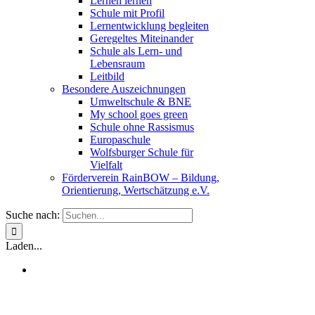
Lernen lernen
Schule mit Profil
Lernentwicklung begleiten
Geregeltes Miteinander
Schule als Lern- und
Lebensraum
Leitbild
Besondere Auszeichnungen
Umweltschule & BNE
My school goes green
Schule ohne Rassismus
Europaschule
Wolfsburger Schule für
Vielfalt
Förderverein RainBOW – Bildung,
Orientierung, Wertschätzung e.V.
Suche nach:
Laden...