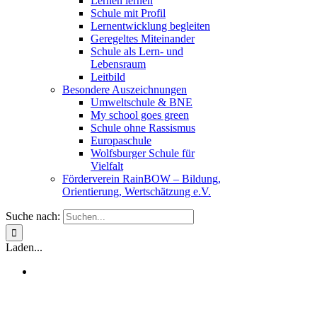
Lernen lernen
Schule mit Profil
Lernentwicklung begleiten
Geregeltes Miteinander
Schule als Lern- und
Lebensraum
Leitbild
Besondere Auszeichnungen
Umweltschule & BNE
My school goes green
Schule ohne Rassismus
Europaschule
Wolfsburger Schule für
Vielfalt
Förderverein RainBOW – Bildung,
Orientierung, Wertschätzung e.V.
Suche nach:
Laden...