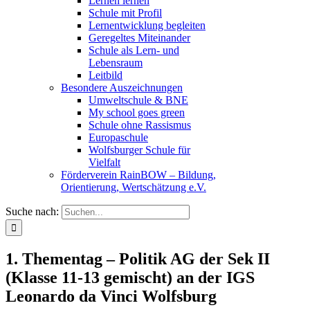
Lernen lernen
Schule mit Profil
Lernentwicklung begleiten
Geregeltes Miteinander
Schule als Lern- und
Lebensraum
Leitbild
Besondere Auszeichnungen
Umweltschule & BNE
My school goes green
Schule ohne Rassismus
Europaschule
Wolfsburger Schule für
Vielfalt
Förderverein RainBOW – Bildung,
Orientierung, Wertschätzung e.V.
Suche nach:
1. Thementag – Politik AG der Sek II
(Klasse 11-13 gemischt) an der IGS
Leonardo da Vinci Wolfsburg