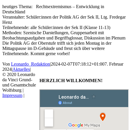
heutiges Thema: Rechtsextremismus – Entwicklung in
Deutschland
Veranstalter: Schüler:innen der Politik AG der Sek II, Ltg. Fredegar
Henz
Teilnehmende: alle Schüler:innen der Sek II (Klasse 11-13)
Methoden: Szenische Darstellungen, Gruppenarbeit mit
Beobachtungsaufgaben und Begriffsglossar, Diskussion im Plenum
Die Politik AG der Oberstufe trifft sich jeden Montag in der
Mittagspause im D-Gebäude und freut sich über weitere
Teilnehmende. Kommt gerne vorbei!
Von
Leonardo_Redaktion
|
2024-02-07T07:18:12+01:00
7. Februar
2024
|
Aktuelles
|
© 2020 Leonardo
da Vinci Grund-
HERZLICH WILLKOMMEN!
und Gesamtschule
Wolfsburg |
Impressum
|