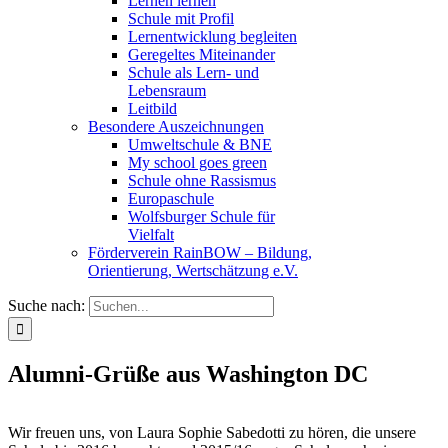
Lernen lernen
Schule mit Profil
Lernentwicklung begleiten
Geregeltes Miteinander
Schule als Lern- und
Lebensraum
Leitbild
Besondere Auszeichnungen
Umweltschule & BNE
My school goes green
Schule ohne Rassismus
Europaschule
Wolfsburger Schule für
Vielfalt
Förderverein RainBOW – Bildung,
Orientierung, Wertschätzung e.V.
Suche nach:
Alumni-Grüße aus Washington DC
Wir freuen uns, von Laura Sophie Sabedotti zu hören, die unsere