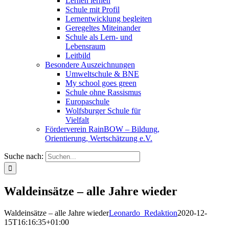
Lernen lernen
Schule mit Profil
Lernentwicklung begleiten
Geregeltes Miteinander
Schule als Lern- und
Lebensraum
Leitbild
Besondere Auszeichnungen
Umweltschule & BNE
My school goes green
Schule ohne Rassismus
Europaschule
Wolfsburger Schule für
Vielfalt
Förderverein RainBOW – Bildung,
Orientierung, Wertschätzung e.V.
Suche nach:
Waldeinsätze – alle Jahre wieder
Waldeinsätze – alle Jahre wieder
Leonardo_Redaktion
2020-12-
15T16:16:35+01:00