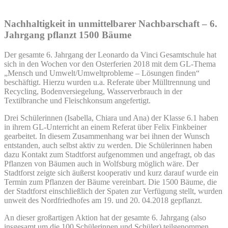
Nachhaltigkeit in unmittelbarer Nachbarschaft – 6.
Jahrgang pflanzt 1500 Bäume
Der gesamte 6. Jahrgang der Leonardo da Vinci Gesamtschule hat
sich in den Wochen vor den Osterferien 2018 mit dem GL-Thema
„Mensch und Umwelt/Umweltprobleme – Lösungen finden“
beschäftigt. Hierzu wurden u.a. Referate über Mülltrennung und
Recycling, Bodenversiegelung, Wasserverbrauch in der
Textilbranche und Fleischkonsum angefertigt.
Drei Schülerinnen (Isabella, Chiara und Ana) der Klasse 6.1 haben
in ihrem GL-Unterricht an einem Referat über Felix Finkbeiner
gearbeitet. In diesem Zusammenhang war bei ihnen der Wunsch
entstanden, auch selbst aktiv zu werden. Die Schülerinnen haben
dazu Kontakt zum Stadtforst aufgenommen und angefragt, ob das
Pflanzen von Bäumen auch in Wolfsburg möglich wäre. Der
Stadtforst zeigte sich äußerst kooperativ und kurz darauf wurde ein
Termin zum Pflanzen der Bäume vereinbart. Die 1500 Bäume, die
der Stadtforst einschließlich der Spaten zur Verfügung stellt, wurden
unweit des Nordfriedhofes am 19. und 20. 04.2018 gepflanzt.
An dieser großartigen Aktion hat der gesamte 6. Jahrgang (also
insgesamt um die 100 Schülerinnen und Schüler) teilgenommen.