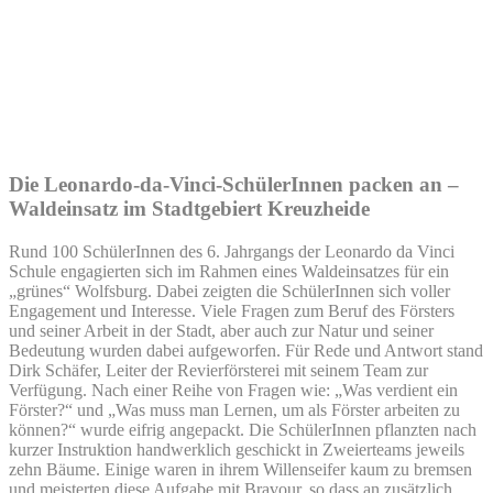
Die Leonardo-da-Vinci-SchülerInnen packen an –
Waldeinsatz im Stadtgebiert Kreuzheide
Rund 100 SchülerInnen des 6. Jahrgangs der Leonardo da Vinci
Schule engagierten sich im Rahmen eines Waldeinsatzes für ein
„grünes“ Wolfsburg. Dabei zeigten die SchülerInnen sich voller
Engagement und Interesse. Viele Fragen zum Beruf des Försters
und seiner Arbeit in der Stadt, aber auch zur Natur und seiner
Bedeutung wurden dabei aufgeworfen. Für Rede und Antwort stand
Dirk Schäfer, Leiter der Revierförsterei mit seinem Team zur
Verfügung. Nach einer Reihe von Fragen wie: „Was verdient ein
Förster?“ und „Was muss man Lernen, um als Förster arbeiten zu
können?“ wurde eifrig angepackt. Die SchülerInnen pflanzten nach
kurzer Instruktion handwerklich geschickt in Zweierteams jeweils
zehn Bäume. Einige waren in ihrem Willenseifer kaum zu bremsen
und meisterten diese Aufgabe mit Bravour, so dass an zusätzlich