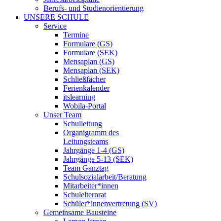
Berufs- und Studienorientierung
UNSERE SCHULE
Service
Termine
Formulare (GS)
Formulare (SEK)
Mensaplan (GS)
Mensaplan (SEK)
Schließfächer
Ferienkalender
itslearning
Wobila-Portal
Unser Team
Schulleitung
Organigramm des
Leitungsteams
Jahrgänge 1-4 (GS)
Jahrgänge 5-13 (SEK)
Team Ganztag
Schulsozialarbeit/Beratung
Mitarbeiter*innen
Schulelternrat
Schüler*innenvertretung (SV)
Gemeinsame Bausteine