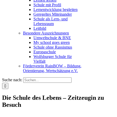
Lernen lernen
Schule mit Profil
Lernentwicklung begleiten
Geregeltes Miteinander
Schule als Lern- und
Lebensraum
Leitbild
Besondere Auszeichnungen
Umweltschule & BNE
My school goes green
Schule ohne Rassismus
Europaschule
Wolfsburger Schule für
Vielfalt
Förderverein RainBOW – Bildung,
Orientierung, Wertschätzung e.V.
Suche nach:
Die Schule des Lebens – Zeitzeugin zu
Besuch