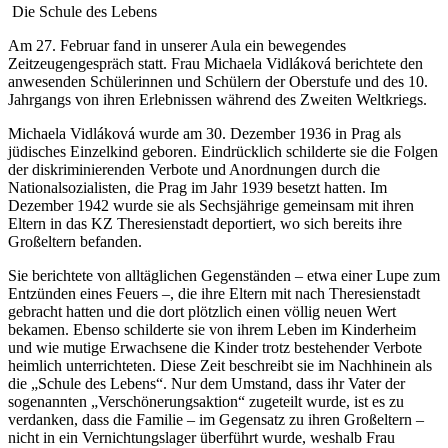
Die Schule des Lebens
Am 27. Februar fand in unserer Aula ein bewegendes
Zeitzeugengespräch statt. Frau Michaela Vidláková berichtete den
anwesenden Schülerinnen und Schülern der Oberstufe und des 10.
Jahrgangs von ihren Erlebnissen während des Zweiten Weltkriegs.
Michaela Vidláková wurde am 30. Dezember 1936 in Prag als
jüdisches Einzelkind geboren. Eindrücklich schilderte sie die Folgen
der diskriminierenden Verbote und Anordnungen durch die
Nationalsozialisten, die Prag im Jahr 1939 besetzt hatten. Im
Dezember 1942 wurde sie als Sechsjährige gemeinsam mit ihren
Eltern in das KZ Theresienstadt deportiert, wo sich bereits ihre
Großeltern befanden.
Sie berichtete von alltäglichen Gegenständen – etwa einer Lupe zum
Entzünden eines Feuers –, die ihre Eltern mit nach Theresienstadt
gebracht hatten und die dort plötzlich einen völlig neuen Wert
bekamen. Ebenso schilderte sie von ihrem Leben im Kinderheim
und wie mutige Erwachsene die Kinder trotz bestehender Verbote
heimlich unterrichteten. Diese Zeit beschreibt sie im Nachhinein als
die „Schule des Lebens“. Nur dem Umstand, dass ihr Vater der
sogenannten „Verschönerungsaktion“ zugeteilt wurde, ist es zu
verdanken, dass die Familie – im Gegensatz zu ihren Großeltern –
nicht in ein Vernichtungslager überführt wurde, weshalb Frau