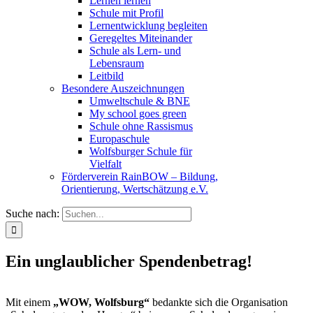
Lernen lernen
Schule mit Profil
Lernentwicklung begleiten
Geregeltes Miteinander
Schule als Lern- und
Lebensraum
Leitbild
Besondere Auszeichnungen
Umweltschule & BNE
My school goes green
Schule ohne Rassismus
Europaschule
Wolfsburger Schule für
Vielfalt
Förderverein RainBOW – Bildung,
Orientierung, Wertschätzung e.V.
Suche nach:
Ein unglaublicher Spendenbetrag!
Mit einem
„WOW, Wolfsburg“
bedankte sich die Organisation