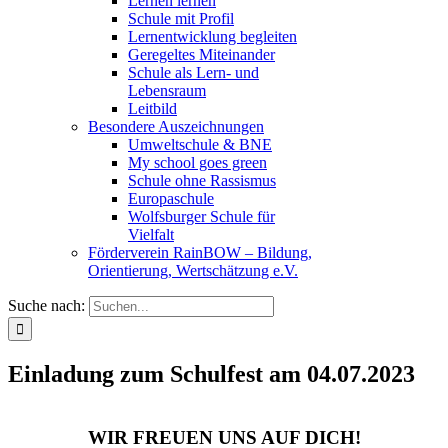
Lernen lernen
Schule mit Profil
Lernentwicklung begleiten
Geregeltes Miteinander
Schule als Lern- und
Lebensraum
Leitbild
Besondere Auszeichnungen
Umweltschule & BNE
My school goes green
Schule ohne Rassismus
Europaschule
Wolfsburger Schule für
Vielfalt
Förderverein RainBOW – Bildung,
Orientierung, Wertschätzung e.V.
Suche nach:
Einladung zum Schulfest am 04.07.2023
WIR FREUEN UNS AUF DICH!