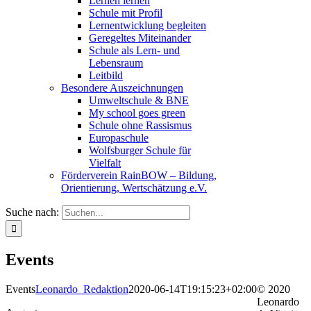
Lernen lernen
Schule mit Profil
Lernentwicklung begleiten
Geregeltes Miteinander
Schule als Lern- und
Lebensraum
Leitbild
Besondere Auszeichnungen
Umweltschule & BNE
My school goes green
Schule ohne Rassismus
Europaschule
Wolfsburger Schule für
Vielfalt
Förderverein RainBOW – Bildung,
Orientierung, Wertschätzung e.V.
Suche nach:
Events
Events
Leonardo_Redaktion
2020-06-14T19:15:23+02:00
© 2020
Leonardo