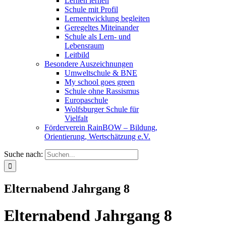
Lernen lernen
Schule mit Profil
Lernentwicklung begleiten
Geregeltes Miteinander
Schule als Lern- und
Lebensraum
Leitbild
Besondere Auszeichnungen
Umweltschule & BNE
My school goes green
Schule ohne Rassismus
Europaschule
Wolfsburger Schule für
Vielfalt
Förderverein RainBOW – Bildung,
Orientierung, Wertschätzung e.V.
Suche nach:
Elternabend Jahrgang 8
Elternabend Jahrgang 8