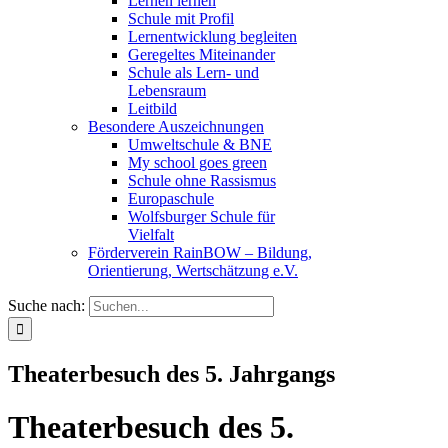
Lernen lernen
Schule mit Profil
Lernentwicklung begleiten
Geregeltes Miteinander
Schule als Lern- und
Lebensraum
Leitbild
Besondere Auszeichnungen
Umweltschule & BNE
My school goes green
Schule ohne Rassismus
Europaschule
Wolfsburger Schule für
Vielfalt
Förderverein RainBOW – Bildung,
Orientierung, Wertschätzung e.V.
Suche nach:
Theaterbesuch des 5. Jahrgangs
Theaterbesuch des 5.