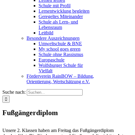
Lernen lernen
Schule mit Profil
Lernentwicklung begleiten
Geregeltes Miteinander
Schule als Lern- und
Lebensraum
Leitbild
Besondere Auszeichnungen
Umweltschule & BNE
My school goes green
Schule ohne Rassismus
Europaschule
Wolfsburger Schule für
Vielfalt
Förderverein RainBOW – Bildung,
Orientierung, Wertschätzung e.V.
Suche nach:
Fußgängerdiplom
Unsere 2. Klassen haben am Freitag das Fußgängerdiplom