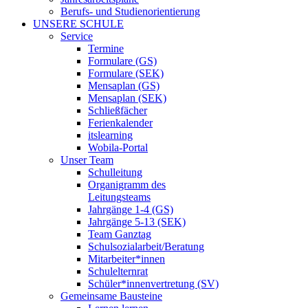
Berufs- und Studienorientierung
UNSERE SCHULE
Service
Termine
Formulare (GS)
Formulare (SEK)
Mensaplan (GS)
Mensaplan (SEK)
Schließfächer
Ferienkalender
itslearning
Wobila-Portal
Unser Team
Schulleitung
Organigramm des
Leitungsteams
Jahrgänge 1-4 (GS)
Jahrgänge 5-13 (SEK)
Team Ganztag
Schulsozialarbeit/Beratung
Mitarbeiter*innen
Schulelternrat
Schüler*innenvertretung (SV)
Gemeinsame Bausteine