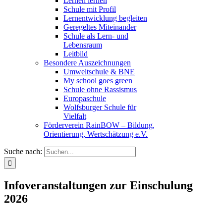
Lernen lernen
Schule mit Profil
Lernentwicklung begleiten
Geregeltes Miteinander
Schule als Lern- und
Lebensraum
Leitbild
Besondere Auszeichnungen
Umweltschule & BNE
My school goes green
Schule ohne Rassismus
Europaschule
Wolfsburger Schule für
Vielfalt
Förderverein RainBOW – Bildung,
Orientierung, Wertschätzung e.V.
Suche nach:
Infoveranstaltungen zur Einschulung
2026