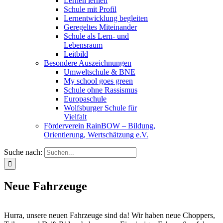
Lernen lernen
Schule mit Profil
Lernentwicklung begleiten
Geregeltes Miteinander
Schule als Lern- und
Lebensraum
Leitbild
Besondere Auszeichnungen
Umweltschule & BNE
My school goes green
Schule ohne Rassismus
Europaschule
Wolfsburger Schule für
Vielfalt
Förderverein RainBOW – Bildung,
Orientierung, Wertschätzung e.V.
Suche nach:
Neue Fahrzeuge
Hurra, unsere neuen Fahrzeuge sind da! Wir haben neue Choppers,