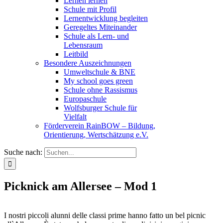
Lernen lernen
Schule mit Profil
Lernentwicklung begleiten
Geregeltes Miteinander
Schule als Lern- und
Lebensraum
Leitbild
Besondere Auszeichnungen
Umweltschule & BNE
My school goes green
Schule ohne Rassismus
Europaschule
Wolfsburger Schule für
Vielfalt
Förderverein RainBOW – Bildung,
Orientierung, Wertschätzung e.V.
Suche nach:
Picknick am Allersee – Mod 1
I nostri piccoli alunni delle classi prime hanno fatto un bel picnic