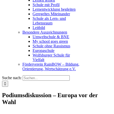
Lernen lernen
Schule mit Profil
Lernentwicklung begleiten
Geregeltes Miteinander
Schule als Lern- und
Lebensraum
Leitbild
Besondere Auszeichnungen
Umweltschule & BNE
My school goes green
Schule ohne Rassismus
Europaschule
Wolfsburger Schule für
Vielfalt
Förderverein RainBOW – Bildung,
Orientierung, Wertschätzung e.V.
Suche nach:
Podiumsdiskussion – Europa vor der
Wahl