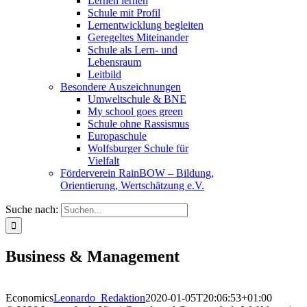
Lernen lernen
Schule mit Profil
Lernentwicklung begleiten
Geregeltes Miteinander
Schule als Lern- und
Lebensraum
Leitbild
Besondere Auszeichnungen
Umweltschule & BNE
My school goes green
Schule ohne Rassismus
Europaschule
Wolfsburger Schule für
Vielfalt
Förderverein RainBOW – Bildung,
Orientierung, Wertschätzung e.V.
Suche nach:
Business & Management
Economics
Leonardo_Redaktion
2020-01-05T20:06:53+01:00