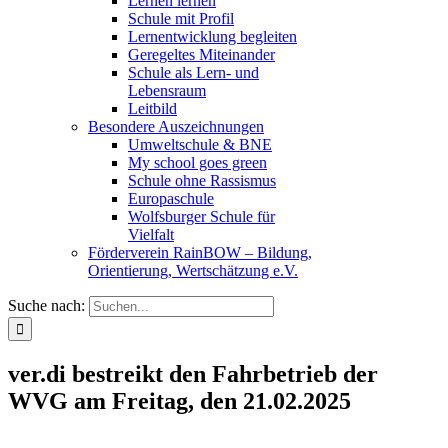
Lernen lernen
Schule mit Profil
Lernentwicklung begleiten
Geregeltes Miteinander
Schule als Lern- und
Lebensraum
Leitbild
Besondere Auszeichnungen
Umweltschule & BNE
My school goes green
Schule ohne Rassismus
Europaschule
Wolfsburger Schule für
Vielfalt
Förderverein RainBOW – Bildung,
Orientierung, Wertschätzung e.V.
Suche nach:
ver.di bestreikt den Fahrbetrieb der
WVG am Freitag, den 21.02.2025