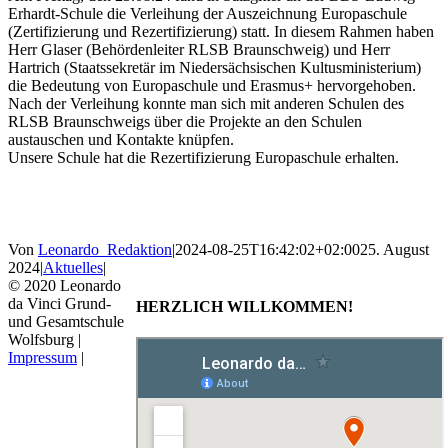
Erhardt-Schule die Verleihung der Auszeichnung Europaschule
(Zertifizierung und Rezertifizierung) statt. In diesem Rahmen haben
Herr Glaser (Behördenleiter RLSB Braunschweig) und Herr
Hartrich (Staatssekretär im Niedersächsischen Kultusministerium)
die Bedeutung von Europaschule und Erasmus+ hervorgehoben.
Nach der Verleihung konnte man sich mit anderen Schulen des
RLSB Braunschweigs über die Projekte an den Schulen
austauschen und Kontakte knüpfen.
Unsere Schule hat die Rezertifizierung Europaschule erhalten.
Von
Leonardo_Redaktion
|
2024-08-25T16:42:02+02:00
25. August
2024
|
Aktuelles
|
© 2020 Leonardo
da Vinci Grund-
HERZLICH WILLKOMMEN!
und Gesamtschule
Wolfsburg |
Impressum
|