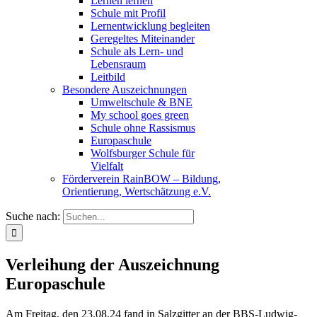
Lernen lernen
Schule mit Profil
Lernentwicklung begleiten
Geregeltes Miteinander
Schule als Lern- und
Lebensraum
Leitbild
Besondere Auszeichnungen
Umweltschule & BNE
My school goes green
Schule ohne Rassismus
Europaschule
Wolfsburger Schule für
Vielfalt
Förderverein RainBOW – Bildung,
Orientierung, Wertschätzung e.V.
Suche nach:
Verleihung der Auszeichnung
Europaschule
Am Freitag, den 23.08.24 fand in Salzgitter an der BBS-Ludwig-