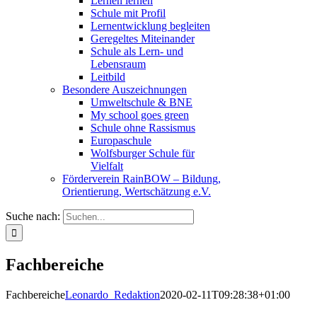
Lernen lernen
Schule mit Profil
Lernentwicklung begleiten
Geregeltes Miteinander
Schule als Lern- und
Lebensraum
Leitbild
Besondere Auszeichnungen
Umweltschule & BNE
My school goes green
Schule ohne Rassismus
Europaschule
Wolfsburger Schule für
Vielfalt
Förderverein RainBOW – Bildung,
Orientierung, Wertschätzung e.V.
Suche nach:
Fachbereiche
Fachbereiche
Leonardo_Redaktion
2020-02-11T09:28:38+01:00