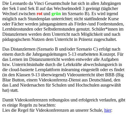
Die Leonardo da Vinci Gesamtschule hat sich in allen Jahrgängen
der Sek I und Sek II auf das Wechselmodell 3 geeinigt (täglicher
Wechsel zwischen
rot
und
grün
im Szenario B). Es wird irgend
möglich nach Stundenplan unterrichtet; nicht stattfindende Kurse
oder Fächer werden jahrgangsintern als Förder-/und Forderstunden,
Lernbürostunden oder Selbstlernstunden genutzt. Schüler*innen im
Distanzlernen werden dem Unterricht nach Möglichkeit und nach
pädagogischem Nutzen dem Unterricht in Präsenz zugeschaltet.
Das Distanzlernen (Szenario B und/oder Szenario C) erfolgt nach
einem durch die Jahrgangsleitungen 5-13 erarbeiteten Konzept. Für
das Lernen im Distanzunterricht werden entweder alle Aufgaben
bzw. Unterrichtsinhalte durch die Lehrkräfte abwechslungsreich in
die cloud-basierte Lernplattform itslearning eingestellt oder es findet
(in den Klassen 9-13 überwiegend) Videounterricht über BBB (Big
Blue Button, einem Videokonferenz-Dienst aus Deutschland, den
das Land Niedersachen für Schulen und Hochschulen ausgewählt
hat) statt.
Damit Videokonferenzen reibungslos und erfolgreich verlaufen, gibt
es einige Regeln zu beachten:
Lies die Regel für Videokonferenzen an unserer Schule,
hier
: