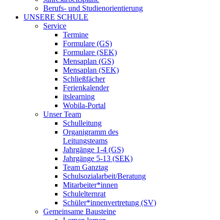
Berufs- und Studienorientierung
UNSERE SCHULE
Service
Termine
Formulare (GS)
Formulare (SEK)
Mensaplan (GS)
Mensaplan (SEK)
Schließfächer
Ferienkalender
itslearning
Wobila-Portal
Unser Team
Schulleitung
Organigramm des
Leitungsteams
Jahrgänge 1-4 (GS)
Jahrgänge 5-13 (SEK)
Team Ganztag
Schulsozialarbeit/Beratung
Mitarbeiter*innen
Schulelternrat
Schüler*innenvertretung (SV)
Gemeinsame Bausteine