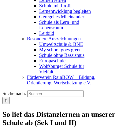
Lernen lernen
Schule mit Profil
Lernentwicklung begleiten
Geregeltes Miteinander
Schule als Lern- und
Lebensraum
Leitbild
Besondere Auszeichnungen
Umweltschule & BNE
My school goes green
Schule ohne Rassismus
Europaschule
Wolfsburger Schule für
Vielfalt
Förderverein RainBOW – Bildung,
Orientierung, Wertschätzung e.V.
Suche nach:
So lief das Distanzlernen an unserer
Schule ab (Sek I und II)