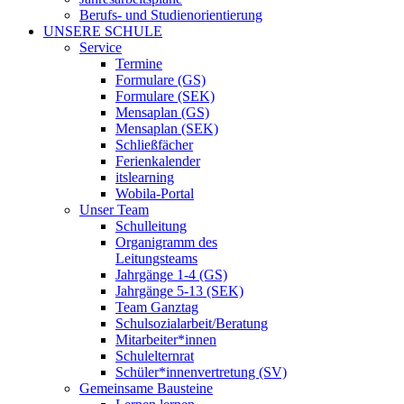
Berufs- und Studienorientierung
UNSERE SCHULE
Service
Termine
Formulare (GS)
Formulare (SEK)
Mensaplan (GS)
Mensaplan (SEK)
Schließfächer
Ferienkalender
itslearning
Wobila-Portal
Unser Team
Schulleitung
Organigramm des
Leitungsteams
Jahrgänge 1-4 (GS)
Jahrgänge 5-13 (SEK)
Team Ganztag
Schulsozialarbeit/Beratung
Mitarbeiter*innen
Schulelternrat
Schüler*innenvertretung (SV)
Gemeinsame Bausteine