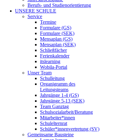
Berufs- und Studienorientierung
UNSERE SCHULE
Service
Termine
Formulare (GS)
Formulare (SEK)
Mensaplan (GS)
Mensaplan (SEK)
Schließfächer
Ferienkalender
itslearning
Wobila-Portal
Unser Team
Schulleitung
Organigramm des
Leitungsteams
Jahrgänge 1-4 (GS)
Jahrgänge 5-13 (SEK)
Team Ganztag
Schulsozialarbeit/Beratung
Mitarbeiter*innen
Schulelternrat
Schüler*innenvertretung (SV)
Gemeinsame Bausteine