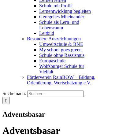
Lernen lernen
Schule mit Profil
Lernentwicklung begleiten
Geregeltes Miteinander
Schule als Lern- und
Lebensraum
Leitbild
Besondere Auszeichnungen
Umweltschule & BNE
My school goes green
Schule ohne Rassismus
Europaschule
Wolfsburger Schule für
Vielfalt
Förderverein RainBOW – Bildung,
Orientierung, Wertschätzung e.V.
Suche nach:
Adventsbasar
Adventsbasar