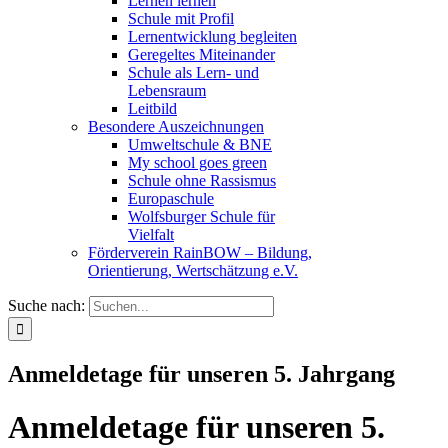
Lernen lernen
Schule mit Profil
Lernentwicklung begleiten
Geregeltes Miteinander
Schule als Lern- und
Lebensraum
Leitbild
Besondere Auszeichnungen
Umweltschule & BNE
My school goes green
Schule ohne Rassismus
Europaschule
Wolfsburger Schule für
Vielfalt
Förderverein RainBOW – Bildung,
Orientierung, Wertschätzung e.V.
Suche nach:
Anmeldetage für unseren 5. Jahrgang
Anmeldetage für unseren 5.