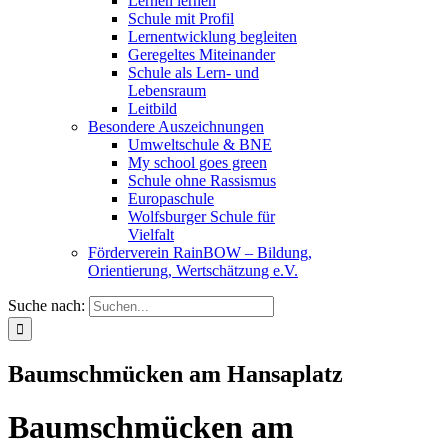
Lernen lernen
Schule mit Profil
Lernentwicklung begleiten
Geregeltes Miteinander
Schule als Lern- und
Lebensraum
Leitbild
Besondere Auszeichnungen
Umweltschule & BNE
My school goes green
Schule ohne Rassismus
Europaschule
Wolfsburger Schule für
Vielfalt
Förderverein RainBOW – Bildung,
Orientierung, Wertschätzung e.V.
Suche nach:
Baumschmücken am Hansaplatz
Baumschmücken am