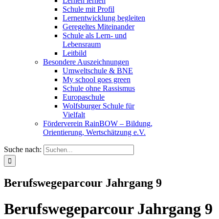
Lernen lernen
Schule mit Profil
Lernentwicklung begleiten
Geregeltes Miteinander
Schule als Lern- und
Lebensraum
Leitbild
Besondere Auszeichnungen
Umweltschule & BNE
My school goes green
Schule ohne Rassismus
Europaschule
Wolfsburger Schule für
Vielfalt
Förderverein RainBOW – Bildung,
Orientierung, Wertschätzung e.V.
Suche nach:
Berufswegeparcour Jahrgang 9
Berufswegeparcour Jahrgang 9