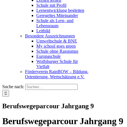
Lernen lernen
Schule mit Profil
Lernentwicklung begleiten
Geregeltes Miteinander
Schule als Lern- und
Lebensraum
Leitbild
Besondere Auszeichnungen
Umweltschule & BNE
My school goes green
Schule ohne Rassismus
Europaschule
Wolfsburger Schule für
Vielfalt
Förderverein RainBOW – Bildung,
Orientierung, Wertschätzung e.V.
Suche nach:
Berufswegeparcour Jahrgang 9
Berufswegeparcour Jahrgang 9