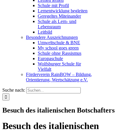
Lernen lernen
Schule mit Profil
Lernentwicklung begleiten
Geregeltes Miteinander
Schule als Lern- und
Lebensraum
Leitbild
Besondere Auszeichnungen
Umweltschule & BNE
My school goes green
Schule ohne Rassismus
Europaschule
Wolfsburger Schule für
Vielfalt
Förderverein RainBOW – Bildung,
Orientierung, Wertschätzung e.V.
Suche nach:
Besuch des italienischen Botschafters
Besuch des italienischen