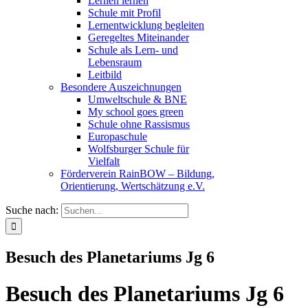
Lernen lernen
Schule mit Profil
Lernentwicklung begleiten
Geregeltes Miteinander
Schule als Lern- und
Lebensraum
Leitbild
Besondere Auszeichnungen
Umweltschule & BNE
My school goes green
Schule ohne Rassismus
Europaschule
Wolfsburger Schule für
Vielfalt
Förderverein RainBOW – Bildung,
Orientierung, Wertschätzung e.V.
Suche nach:
Besuch des Planetariums Jg 6
Besuch des Planetariums Jg 6