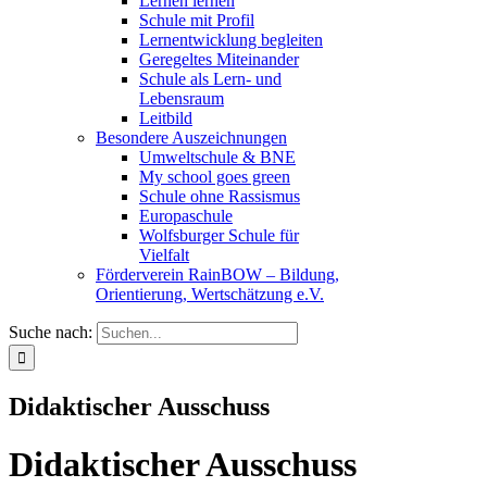
Lernen lernen
Schule mit Profil
Lernentwicklung begleiten
Geregeltes Miteinander
Schule als Lern- und
Lebensraum
Leitbild
Besondere Auszeichnungen
Umweltschule & BNE
My school goes green
Schule ohne Rassismus
Europaschule
Wolfsburger Schule für
Vielfalt
Förderverein RainBOW – Bildung,
Orientierung, Wertschätzung e.V.
Suche nach:
Didaktischer Ausschuss
Didaktischer Ausschuss