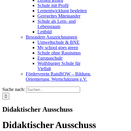
Lernen lernen
Schule mit Profil
Lernentwicklung begleiten
Geregeltes Miteinander
Schule als Lern- und
Lebensraum
Leitbild
Besondere Auszeichnungen
Umweltschule & BNE
My school goes green
Schule ohne Rassismus
Europaschule
Wolfsburger Schule für
Vielfalt
Förderverein RainBOW – Bildung,
Orientierung, Wertschätzung e.V.
Suche nach:
Didaktischer Ausschuss
Didaktischer Ausschuss