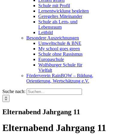
Lernen lernen
Schule mit Profil
Lernentwicklung begleiten
Geregeltes Miteinander
Schule als Lern- und
Lebensraum
Leitbild
Besondere Auszeichnungen
Umweltschule & BNE
My school goes green
Schule ohne Rassismus
Europaschule
Wolfsburger Schule für
Vielfalt
Förderverein RainBOW – Bildung,
Orientierung, Wertschätzung e.V.
Suche nach:
Elternabend Jahrgang 11
Elternabend Jahrgang 11