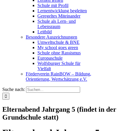
Lernen lernen
Schule mit Profil
Lernentwicklung begleiten
Geregeltes Miteinander
Schule als Lern- und
Lebensraum
Leitbild
Besondere Auszeichnungen
Umweltschule & BNE
My school goes green
Schule ohne Rassismus
Europaschule
Wolfsburger Schule für
Vielfalt
Förderverein RainBOW – Bildung,
Orientierung, Wertschätzung e.V.
Suche nach:
Elternabend Jahrgang 5 (findet in der
Grundschule statt)