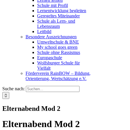
Lernen lernen
Schule mit Profil
Lernentwicklung begleiten
Geregeltes Miteinander
Schule als Lern- und
Lebensraum
Leitbild
Besondere Auszeichnungen
Umweltschule & BNE
My school goes green
Schule ohne Rassismus
Europaschule
Wolfsburger Schule für
Vielfalt
Förderverein RainBOW – Bildung,
Orientierung, Wertschätzung e.V.
Suche nach:
Elternabend Mod 2
Elternabend Mod 2