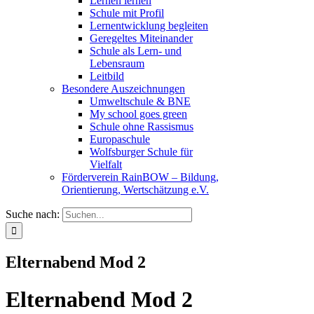
Lernen lernen
Schule mit Profil
Lernentwicklung begleiten
Geregeltes Miteinander
Schule als Lern- und
Lebensraum
Leitbild
Besondere Auszeichnungen
Umweltschule & BNE
My school goes green
Schule ohne Rassismus
Europaschule
Wolfsburger Schule für
Vielfalt
Förderverein RainBOW – Bildung,
Orientierung, Wertschätzung e.V.
Suche nach:
Elternabend Mod 2
Elternabend Mod 2