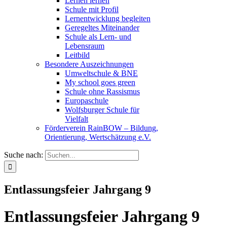
Lernen lernen
Schule mit Profil
Lernentwicklung begleiten
Geregeltes Miteinander
Schule als Lern- und
Lebensraum
Leitbild
Besondere Auszeichnungen
Umweltschule & BNE
My school goes green
Schule ohne Rassismus
Europaschule
Wolfsburger Schule für
Vielfalt
Förderverein RainBOW – Bildung,
Orientierung, Wertschätzung e.V.
Suche nach:
Entlassungsfeier Jahrgang 9
Entlassungsfeier Jahrgang 9