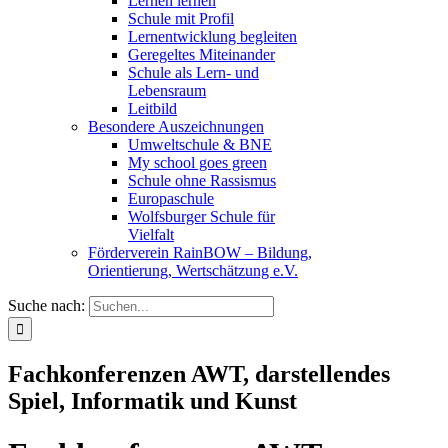
Lernen lernen
Schule mit Profil
Lernentwicklung begleiten
Geregeltes Miteinander
Schule als Lern- und
Lebensraum
Leitbild
Besondere Auszeichnungen
Umweltschule & BNE
My school goes green
Schule ohne Rassismus
Europaschule
Wolfsburger Schule für
Vielfalt
Förderverein RainBOW – Bildung,
Orientierung, Wertschätzung e.V.
Suche nach:
Fachkonferenzen AWT, darstellendes
Spiel, Informatik und Kunst